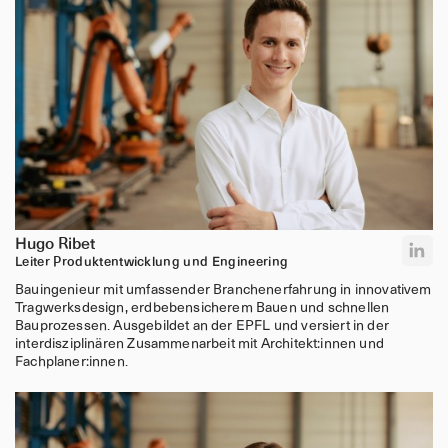
Die Chance, nachhaltige Veränderung in einer Branche
voranzutreiben, die dies dringend benötigt
Möglichkeiten zur beruflichen Weiterentwicklung in einem
kollaborativen und innovativen Umfeld.
Attraktive Vergütung und Zusatzleistungen.
Bewerbung
Bereit, einen Beitrag zur nachhaltigen Zukunft
Hugo Ribet
des Bauens zu leisten? Wir freuen uns auf ihre
Leiter Produktentwicklung und Engineering
Bewerbung!
Bauingenieur mit umfassender Branchenerfahrung in innovativem
Tragwerksdesign, erdbebensicherem Bauen und schnellen
Bauprozessen. Ausgebildet an der EPFL und versiert in der
Senden Sie uns Ihren Lebenslauf, ein Motivationsschreiben
interdisziplinären Zusammenarbeit mit Architekt:innen und
und alle relevante Portfoliomaterialien.
Fachplaner:innen.
Rematter AG
Telefon +41 44 508 01 76