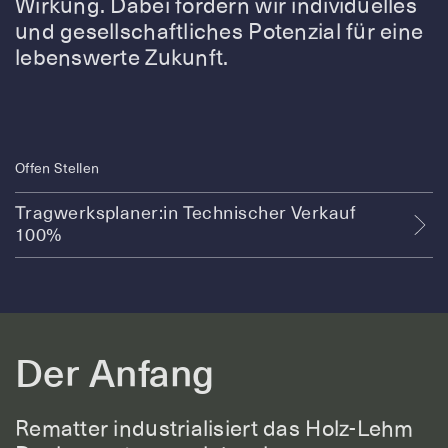
Wirkung. Dabei fördern wir individuelles
und gesellschaftliches Potenzial für eine
lebenswerte Zukunft.
Offen Stellen
Tragwerksplaner:in Technischer Verkauf
100%
Tragwerksplaner:in
Der Anfang
Technischer Verkauf
100%
Rematter industrialisiert das Holz-Lehm