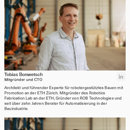
kooperativen Umfeld arbeiten und bereit sind, die Zukunft
des Bauens nachhaltig mitzugestalten, möchten wir von
Ihnen hören!
Deine Aufgaben
Beratung und Unterstützung von Kunden bei der
projektspezifischen Umsetzung unserer Holz-Lehm-
Deckenlösungen
Zusammenarbeit und Koordination mit externen
Fachplanern
Repräsentation von Rematter auf
Branchenveranstaltungen und Konferenzen
Einladung zu Kundenevents
Tobias Bonwetsch
Präsentation unserer Lösungen und Technologien bei
Mitgründer und CTO
Kunden (vor Ort, online oder auf Events)
Architekt und führender Experte für robotergestütztes Bauen mit
Proaktive Verwaltung aller Kundenkontakte im CRM-
Promotion an der ETH Zürich. Mitgründer des Robotics
System, einschließlich Nachverfolgung von
Fabrication Lab an der ETH, Gründer von ROB Technologies und
Kundenfeedback
seit über zehn Jahren Berater für Automatisierung in der
Erstellung von Vertriebskontakten und Kundenlisten für
Bauindustrie.
die Schweiz, Deutschland, Österreich und Europa
Unterstützung bei der Erstellen von Sales Materialien
Leitung von Webinars/Schulungen