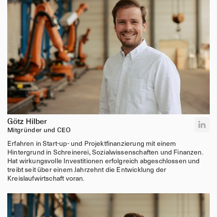
Vorbereitung von Messeauftritten in Abstimmung mit dem
Marketing
Du bringst mit
Abgeschlossenes Studium im Bereich Holzbau,
Bauingenieurwesen oder einer vergleichbaren
Fachrichtung
3+ Jahre Berufserfahrung im Holzbau, idealerweise mit
Schwerpunkt Tragwerksplanung und Konstruktion
und/oder Vertrieb.
Kenntnisse über nachhaltige Baustoffe und Bauweisen
sind von Vorteil
Götz Hilber
Starke Kommunikationsfähigkeiten, um Kunden
Mitgründer und CEO
kompetent zu beraten und zu begeistern
Erfahrung im Umgang mit CRM-Systemen und im
Erfahren in Start-up- und Projektfinanzierung mit einem
Kundenmanagement
Hintergrund in Schreinerei, Sozialwissenschaften und Finanzen.
Hat wirkungsvolle Investitionen erfolgreich abgeschlossen und
Proaktive und strukturierte Arbeitsweise im Vertrieb und
treibt seit über einem Jahrzehnt die Entwicklung der
Kundenmanagement
Kreislaufwirtschaft voran.
Leidenschaft für Nachhaltigkeit und innovative
Bautechnologien
Wir bieten